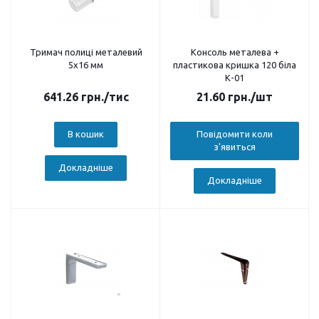
Тримач полиці металевий
Консоль металева +
5х16 мм
пластикова кришка 120 біла
К-01
641.26
грн.
/тис
21.60
грн.
/шт
В кошик
Повідомити коли
з'явиться
Докладніше
Докладніше