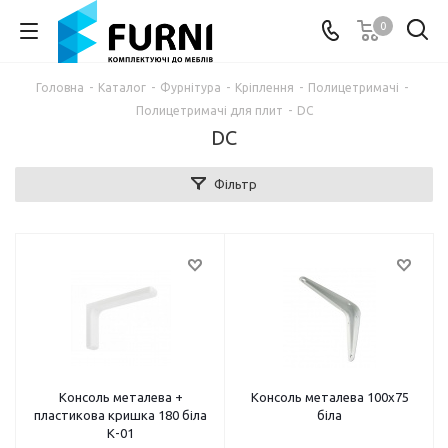
0
Головна
-
Каталог
-
Фурнітура
-
Кріплення
-
Полицетримачі
-
Полицетримачі для плит
-
DC
DC
Фільтр
Консоль металева +
Консоль металева 100х75
пластикова кришка 180 біла
біла
К-01