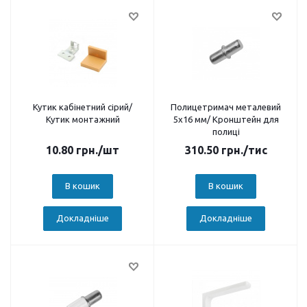
Кутик кабінетний сірий/
Полицетримач металевий
Кутик монтажний
5х16 мм/ Кронштейн для
полиці
10.80
грн.
/шт
310.50
грн.
/тис
В кошик
В кошик
Докладніше
Докладніше