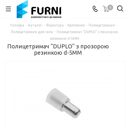
0
Головна
-
Каталог
-
Фурнітура
-
Кріплення
-
Полицетримачі
-
Полицетримачі для скла
-
Полицетримач "DUPLO" з прозорою
резинкою d-5ММ
Полицетримач "DUPLO" з прозорою
резинкою d-5ММ