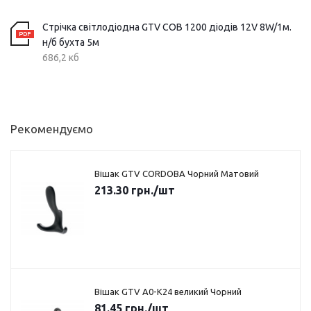
Стрічка світлодіодна GTV COB 1200 діодів 12V 8W/1м.
н/б бухта 5м
686,2 кб
Рекомендуємо
Вішак GTV CORDOBA Чорний Матовий
213.30
грн.
/шт
Вішак GTV A0-K24 великий Чорний
81.45
грн.
/шт