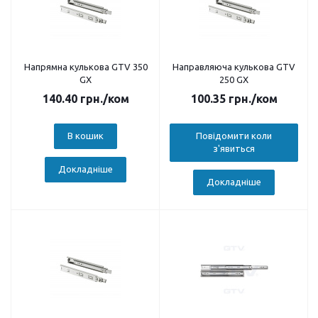
Напрямна кулькова GTV 350
Направляюча кулькова GTV
GX
250 GX
140.40
грн.
/ком
100.35
грн.
/ком
В кошик
Повідомити коли
з'явиться
Докладніше
Докладніше