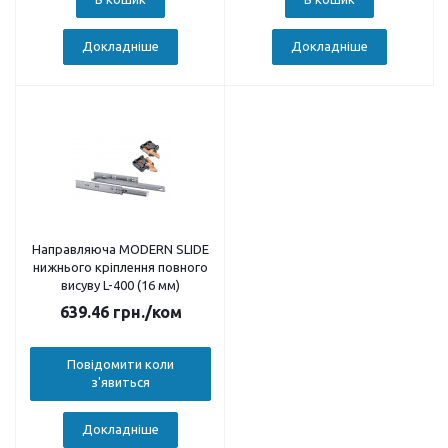
Докладніше
Докладніше
Направляюча MODERN SLIDE
нижнього кріплення повного
висуву L-400 (16 мм)
639.46
грн.
/ком
Повідомити коли
з'явиться
Докладніше