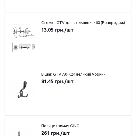
Стяжка GTV для стільниць L-60 (Розпродаж)
13.05
грн.
/шт
Вішак GTV A0-K24 великий Чорний
81.45
грн.
/шт
Полицетримач GINO
261
грн.
/шт