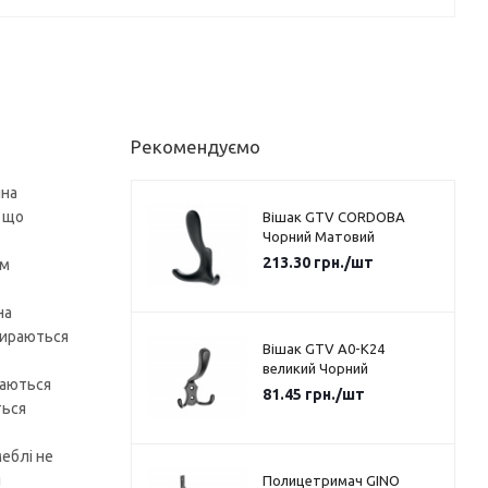
Рекомендуємо
ина
, що
Вішак GTV CORDOBA
Чорний Матовий
213.30
грн.
/шт
ім
на
дбираються
Вішак GTV A0-K24
великий Чорний
ваються
81.45
грн.
/шт
ться
еблі не
я
Полицетримач GINO