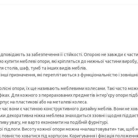
ідповідають за забезпечення її стійкості. Опорою не завжди є част
о купити меблеві опори, які кріпляться до нижньої частини виробу
я столів, шаф, тумб та інших видів меблів.
і інші призначення, які переплітаються з функціональністю і зовнішн
олісні опори, їх ще називають меблевими колесами. Такі часто мож
пуфіках. Для кожного з перерахованих предметів інтер'єру опори пі
пус на пластикові або на металеві колеса.
 час вони є частиною конструктивного дизайну меблів. Вони не хо
ьки декоративна ніжка меблева знаходиться ззовні і щодня піддає
ливу увагу, не варто економити на подібній фурнітурі.
ї підлоги. Висоту кожної опори можна «налаштовувати» так, щоб м
повністю ховатися під корпусом. Коригування і фіксація положенн