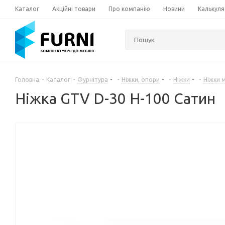
Каталог
Акційні товари
Про компанію
Новини
Калькуля
Головна
-
Каталог
-
Фурнітура
-
Ніжки, опори
-
Ніжки
-
Ніжки 
Ніжка GTV D-30 H-100 Сатин