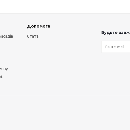
Допомога
Будьте завжд
фасадів
Статті
міну
і-