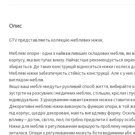
Опис
GTV представляють колекцію меблевих ніжок.
Меблеві опори - одна з найважливіших складових меблів, які в
корпусу, яка виступає внизу. Найчастіше рекомендується окрем
збирається. До таких конструкцій відносяться ніжки і колеса дл
Меблеві ніжки забезпечують стійкість конструкції. Але є у них 
виглядом меблів.
Якщо ваші меблі «ведуть» рухливий спосіб життя, вибирайте к
зустріти на розсувних і медичних меблях, стільцях, кріслах і 
індивідуально. З урахуванням навантаження можна ставити кор
Декоративні меблеві ніжки виконують функцію опори, в той же
під корпус, щедро декоровані, мають вигадливу форму. Оскіл
впливу – дотик, світло, пил, потрібно приділити її вибору особ
Ніжки для меблів з регулюванням вирішують проблему нерівно
хиталася. Опори з регулюванням можуть бути видимими або ж 