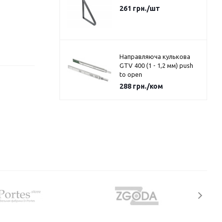
261
грн.
/шт
Направляюча кулькова
GTV 400 (1 - 1,2 мм) push
to open
288
грн.
/ком