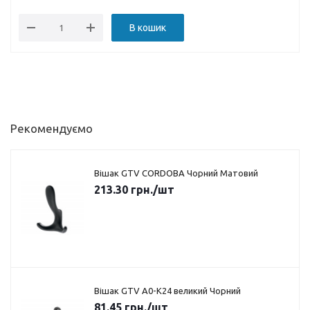
В кошик
Рекомендуємо
Вішак GTV CORDOBA Чорний Матовий
213.30
грн.
/шт
Вішак GTV A0-K24 великий Чорний
81.45
грн.
/шт