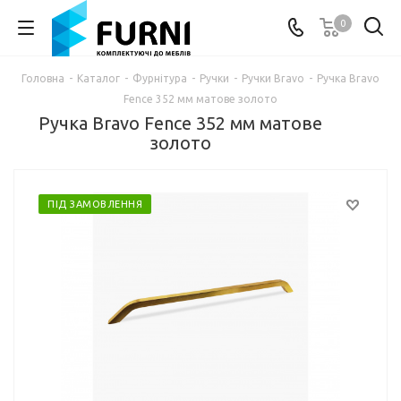
0
Головна
-
Каталог
-
Фурнітура
-
Ручки
-
Ручки Bravo
-
Ручка Bravo
Fence 352 мм матове золото
Ручка Bravo Fence 352 мм матове
золото
ПІД ЗАМОВЛЕННЯ