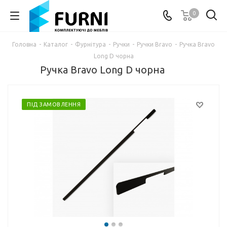
0
Головна
-
Каталог
-
Фурнітура
-
Ручки
-
Ручки Bravo
-
Ручка Bravo
Long D чорна
Ручка Bravo Long D чорна
ПІД ЗАМОВЛЕННЯ