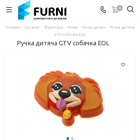
0
Головна
-
Каталог
-
Фурнітура
-
Ручки
-
Ручки дитячі
-
Ручка дитяча
GTV собачка EOL
Ручка дитяча GTV собачка EOL