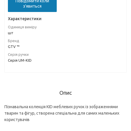
Повідомити коли
з'явиться
Характеристики
Одиниця виміру
шт
Бренд
GTV ™
Серія ручки
Серія UM-KID
Опис
Пізнавальна колекція KID меблевих ручок із зображеннями
тварин та фігур, створена спеціальна для самих маленьких
користувачів