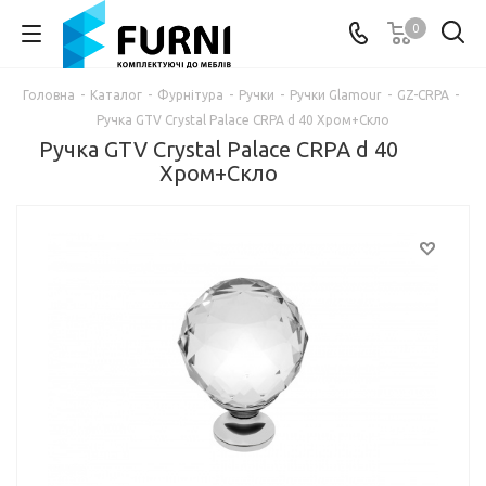
0
Головна
-
Каталог
-
Фурнітура
-
Ручки
-
Ручки Glamour
-
GZ-CRPA
-
Ручка GTV Crystal Palace CRPA d 40 Хром+Скло
Ручка GTV Crystal Palace CRPA d 40
Хром+Скло