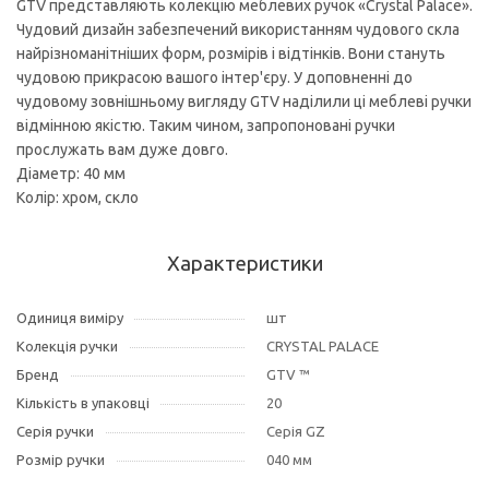
GTV представляють колекцію меблевих ручок «Crystal Palace».
Чудовий дизайн забезпечений використанням чудового скла
найрізноманітніших форм, розмірів і відтінків. Вони стануть
чудовою прикрасою вашого інтер'єру. У доповненні до
чудовому зовнішньому вигляду GTV наділили ці меблеві ручки
відмінною якістю. Таким чином, запропоновані ручки
прослужать вам дуже довго.
Діаметр: 40 мм
Колір: хром, скло
Характеристики
Одиниця виміру
шт
Колекція ручки
CRYSTAL PALACE
Бренд
GTV ™
Кількість в упаковці
20
Серія ручки
Серія GZ
Розмір ручки
040 мм