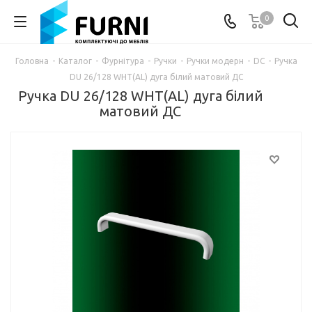
0
Головна
-
Каталог
-
Фурнітура
-
Ручки
-
Ручки модерн
-
DC
-
Ручка
DU 26/128 WHT(AL) дуга білий матовий ДС
Ручка DU 26/128 WHT(AL) дуга білий
матовий ДС