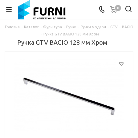
0
Головна
-
Каталог
-
Фурнітура
-
Ручки
-
Ручки модерн
-
GTV
-
BAGIO
-
Ручка GTV BAGIO 128 мм Хром
Ручка GTV BAGIO 128 мм Хром