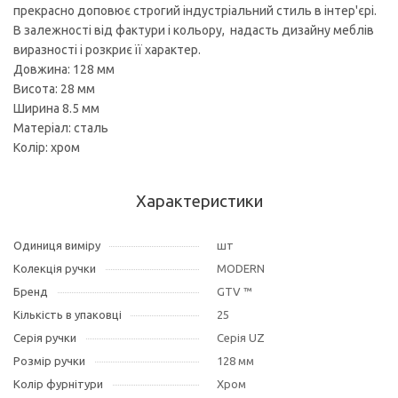
прекрасно доповює строгий індустріальний стиль в інтер'єрі.
В залежності від фактури і кольору, надасть дизайну меблів
виразності і розкриє її характер.
Довжина: 128 мм
Висота: 28 мм
Ширина 8.5 мм
Матеріал: сталь
Колір: хром
Характеристики
Одиниця виміру
шт
Колекція ручки
MODERN
Бренд
GTV ™
Кількість в упаковці
25
Серія ручки
Серія UZ
Розмір ручки
128 мм
Колір фурнітури
Хром