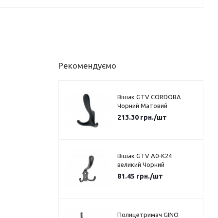
Рекомендуємо
Вішак GTV CORDOBA
Чорний Матовий
213.30
грн.
/шт
Вішак GTV A0-K24
великий Чорний
81.45
грн.
/шт
Полицетримач GINO