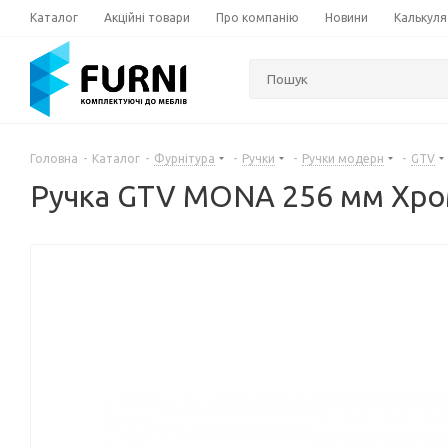
Каталог
Акційні товари
Про компанію
Новини
Калькуля
Головна
-
Каталог
-
Фурнітура
-
Ручки
-
Ручки модерн
-
GTV
Ручка GTV MONA 256 мм Хро