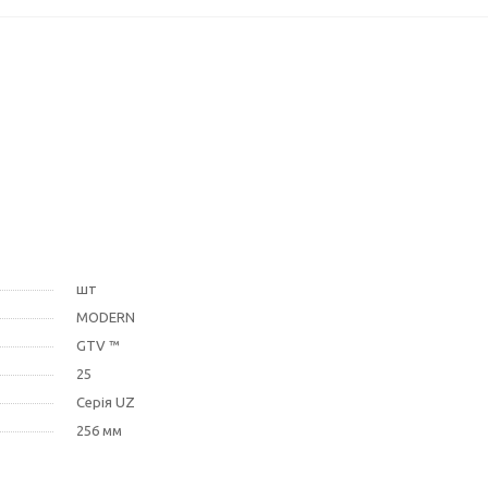
шт
MODERN
GTV ™
25
Серія UZ
256 мм