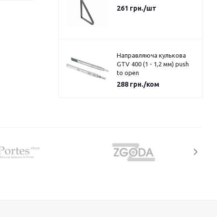
261
грн.
/шт
Направляюча кулькова
GTV 400 (1 - 1,2 мм) push
to open
288
грн.
/ком