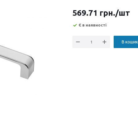
569.71
грн.
/шт
Є в наявності
В кошик