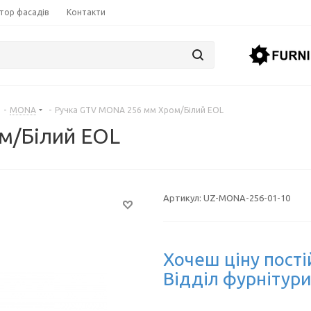
тор фасадів
Контакти
-
MONA
-
Ручка GTV MONA 256 мм Хром/Білий EOL
м/Білий EOL
Артикул:
UZ-MONA-256-01-10
Хочеш ціну пості
Відділ фурнітури