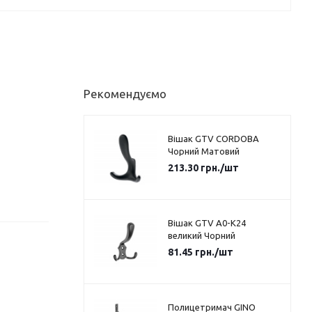
Рекомендуємо
Вішак GTV CORDOBA
Чорний Матовий
213.30
грн.
/шт
Вішак GTV A0-K24
великий Чорний
81.45
грн.
/шт
Полицетримач GINO