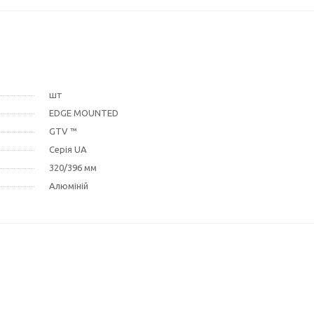
шт
EDGE MOUNTED
GTV ™
Серія UA
320/396 мм
Алюміній