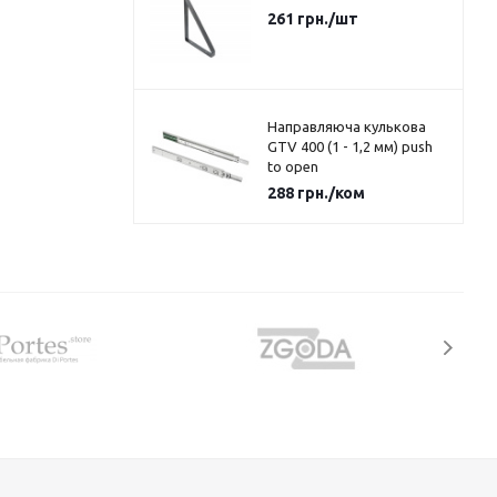
261
грн.
/шт
Направляюча кулькова
GTV 400 (1 - 1,2 мм) push
to open
288
грн.
/ком