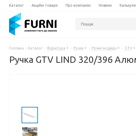
Каталог
Акційні товари
Про компанію
Новини
Калькуля
Головна
-
Каталог
-
Фурнітура
-
Ручки
-
Ручки модерн
-
GTV
Ручка GTV LIND 320/396 Алю