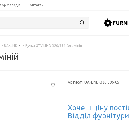
тор фасадів
Контакти
-
UA-LIND
-
Ручка GTV LIND 320/396 Алюміній
міній
Артикул:
UA-LIND-320-396-05
Хочеш ціну пості
Відділ фурнітури