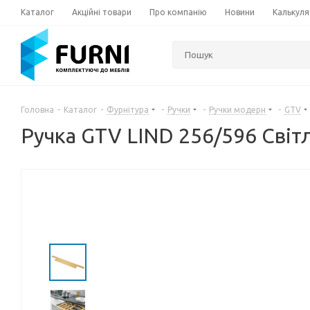
Каталог
Акційні товари
Про компанію
Новини
Калькуля
Головна
-
Каталог
-
Фурнітура
-
Ручки
-
Ручки модерн
-
GTV
Ручка GTV LIND 256/596 Світ