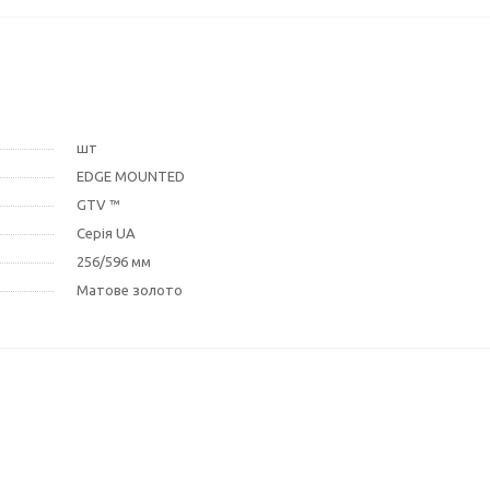
шт
EDGE MOUNTED
GTV ™
Серія UA
256/596 мм
Матове золото