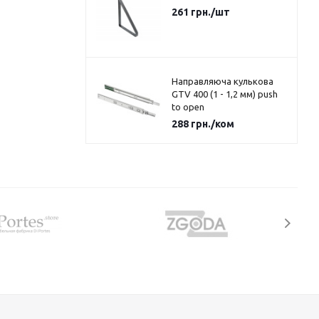
261
грн.
/шт
Направляюча кулькова
GTV 400 (1 - 1,2 мм) push
to open
288
грн.
/ком