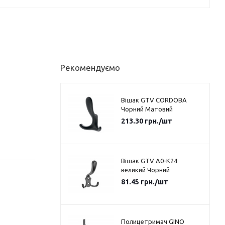
Рекомендуємо
Вішак GTV CORDOBA
Чорний Матовий
213.30
грн.
/шт
Вішак GTV A0-K24
великий Чорний
81.45
грн.
/шт
Полицетримач GINO