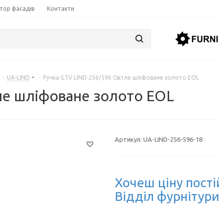
тор фасадів
Контакти
-
UA-LIND
-
Ручка GTV LIND 256/596 Світле шліфоване золото EOL
ле шліфоване золото EOL
Артикул:
UA-LIND-256-596-18
Хочеш ціну пості
Відділ фурнітури