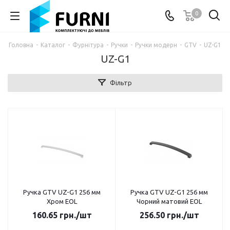
0
Головна
-
Каталог
-
Фурнітура
-
Ручки
-
Ручки модерн
-
GTV
-
UZ-G1
UZ-G1
Фільтр
Ручка GTV UZ-G1 256 мм
Ручка GTV UZ-G1 256 мм
Хром EOL
Чорний матовий EOL
160.65
грн.
/шт
256.50
грн.
/шт