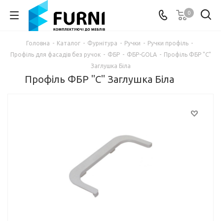
0
Головна
-
Каталог
-
Фурнітура
-
Ручки
-
Ручки профіль
-
Профіль для фасадів без ручок
-
ФБР
-
ФБР-GOLA
-
Профіль ФБР "C"
Заглушка Біла
Профіль ФБР "C" Заглушка Біла