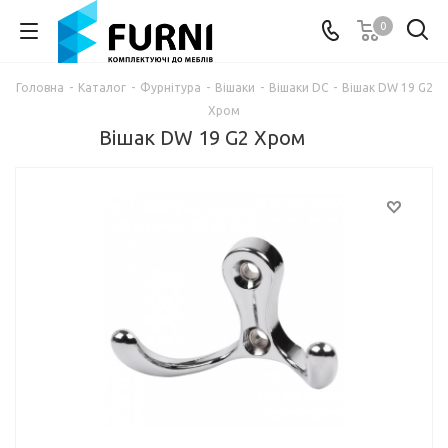
0
Головна
-
Каталог
-
Фурнітура
-
Вішаки
-
Вішаки DC
-
Вішак DW 19 G2
Хром
Вішак DW 19 G2 Хром