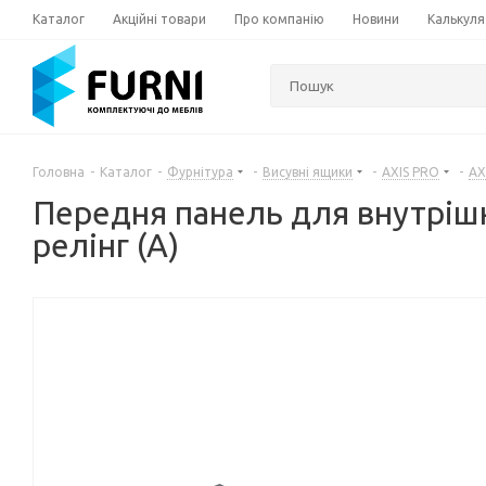
Каталог
Акційні товари
Про компанію
Новини
Калькуля
Головна
-
Каталог
-
Фурнітура
-
Висувні ящики
-
AXIS PRO
-
AX
Передня панель для внутріш
релінг (A)