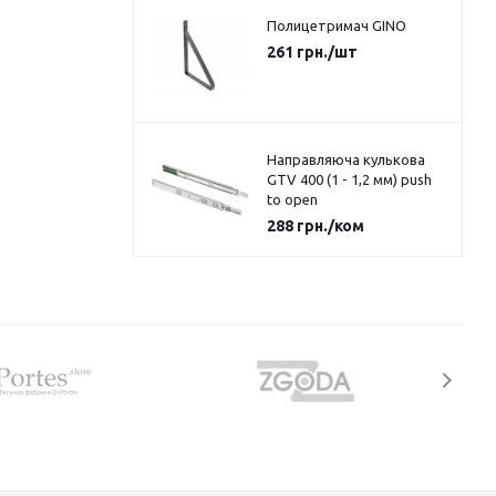
Полицетримач GINO
261
грн.
/шт
Направляюча кулькова
GTV 400 (1 - 1,2 мм) push
to open
288
грн.
/ком