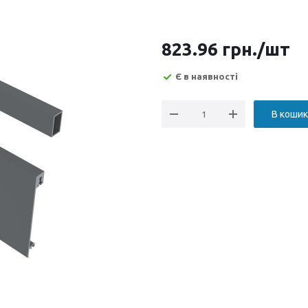
823.96
грн.
/шт
Є в наявності
В кошик