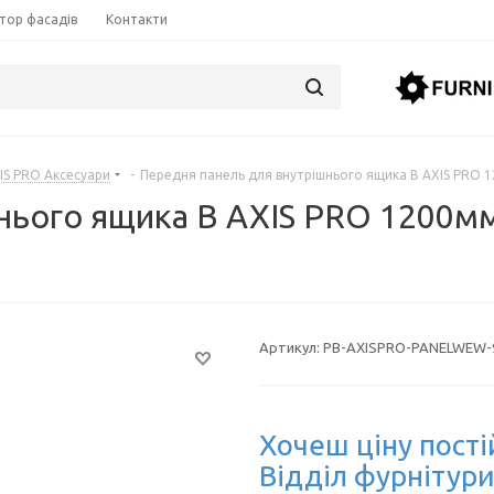
тор фасадів
Контакти
IS PRO Аксесуари
-
Передня панель для внутрішнього ящика B AXIS PRO 12
нього ящика B AXIS PRO 1200мм
Артикул:
PB-AXISPRO-PANELWEW-
Хочеш ціну пості
Відділ фурнітури