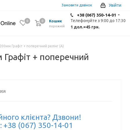
Увійти
Замовити дзвінок
+38 (067) 350-14-01
Телефонуйте з 9:00 до 17:30
Кошик
0
0
0
порожній
1 дол.
=
45 грн.
00мм Графіт + поперечний релінг (A)
 Графіт + поперечний
95R
йного клієнта? Дзвони!
: +38 (067) 350-14-01