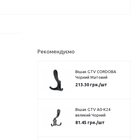
Рекомендуємо
Вішак GTV CORDOBA
Чорний Матовий
213.30
грн.
/шт
Вішак GTV A0-K24
великий Чорний
81.45
грн.
/шт