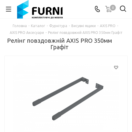
0
Головна
-
Каталог
-
Фурнітура
-
Висувні ящики
-
AXIS PRO
-
AXIS PRO Аксесуари
-
Релінг повздовжній AXIS PRO 350мм Графіт
Релінг повздовжній AXIS PRO 350мм
Графіт