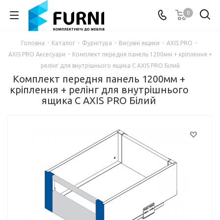
0
Головна
-
Каталог
-
Фурнітура
-
Висувні ящики
-
AXIS PRO
-
AXIS PRO Аксесуари
-
Комплект передня панель 1200мм + кріплення +
релінг для внутрішнього ящика C AXIS PRO Білий
Комплект передня панель 1200мм +
кріплення + релінг для внутрішнього
ящика C AXIS PRO Білий