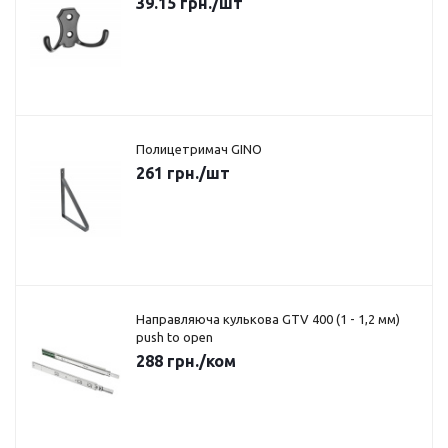
39.15
грн.
/шт
Полицетримач GINO
261
грн.
/шт
Направляюча кулькова GTV 400 (1 - 1,2 мм)
push to open
288
грн.
/ком