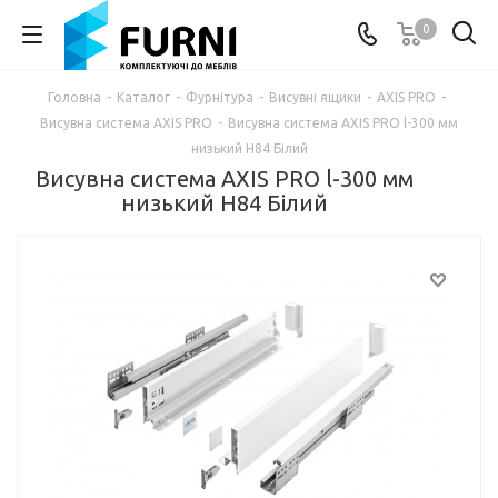
0
Головна
-
Каталог
-
Фурнітура
-
Висувні ящики
-
AXIS PRO
-
Висувна система AXIS PRO
-
Висувна система AXIS PRO l-300 мм
низький H84 Білий
Висувна система AXIS PRO l-300 мм
низький H84 Білий