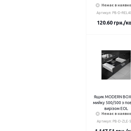
Немає в наявно
Артикул: PB-D-REL4
120.60
грн.
/к
Ящик MODERN BOX
мийку 500/500 з по
вирізом EOL
Немає в наявно
Артикул: PB-D-ZLE-