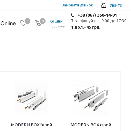
Увійти
Замовити дзвінок
+38 (067) 350-14-01
Телефонуйте з 9:00 до 17:30
Кошик
0
0
0
порожній
1 дол.
=
45 грн.
МODERN BOX білий
МODERN BOX сірий