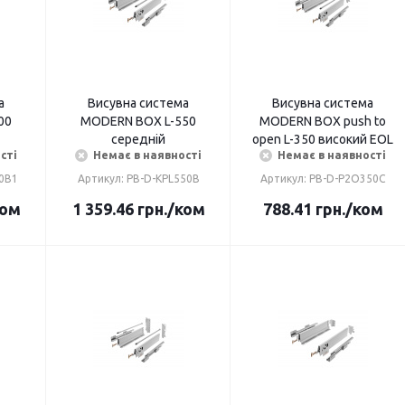
а
Висувна система
Висувна система
00
MODERN BOX L-550
MODERN BOX push to
середній
open L-350 високий EOL
сті
Немає в наявності
Немає в наявності
00B1
Артикул: PB-D-KPL550B
Артикул: PB-D-P2O350C
ком
1 359.46
грн.
/ком
788.41
грн.
/ком