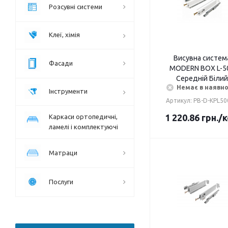
Розсувні системи
Клеї, хімія
Висувна систем
Фасади
MODERN BOX L-5
Середній Бiлий
Немає в наявно
Інструменти
Артикул: PB-D-KPL5
1 220.86
грн.
/
Каркаси ортопедичні,
ламелі і комплектуючі
Матраци
Послуги