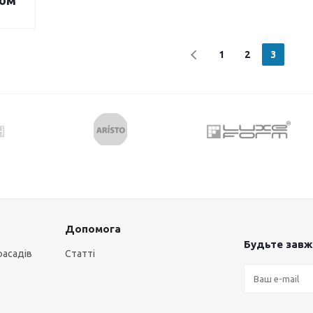
ком
1
2
3
Допомога
Будьте завжд
фасадів
Статті