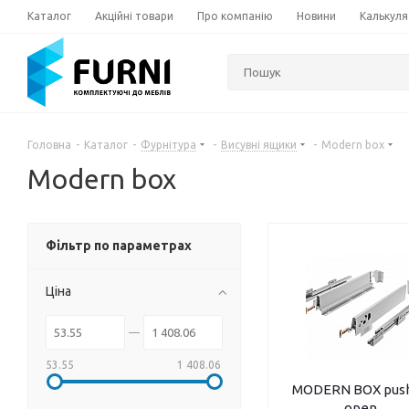
Каталог
Акційні товари
Про компанію
Новини
Калькуля
Головна
-
Каталог
-
Фурнітура
-
Висувні ящики
-
Modern box
Modern box
Фільтр по параметрах
Ціна
53.55
1 408.06
MODERN BOX push
open