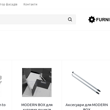
тор фасадів
Контакти
 to
MODERN BOX для
Аксесуари для МODERN
кутових ящиків
BOX