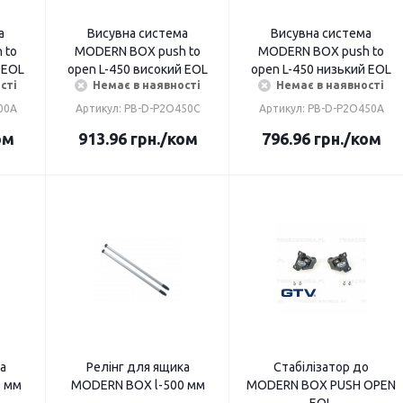
а
Висувна система
Висувна система
 to
MODERN BOX push to
MODERN BOX push to
 EOL
open L-450 високий EOL
open L-450 низький EOL
сті
Немає в наявності
Немає в наявності
00A
Артикул: PB-D-P2O450C
Артикул: PB-D-P2O450A
ом
913.96
грн.
/ком
796.96
грн.
/ком
а
Релінг для ящика
Стабілізатор до
MODERN BOX l-400 мм
MODERN BOX l-500 мм
MODERN BOX PUSH OPEN