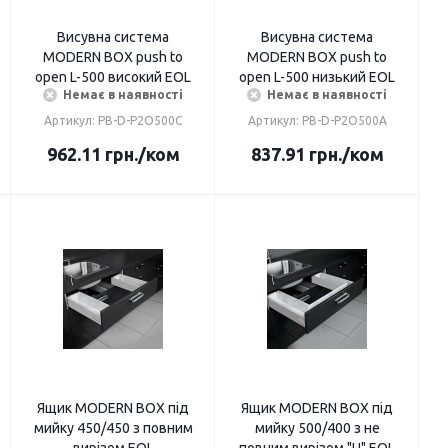
Висувна система
Висувна система
MODERN BOX push to
MODERN BOX push to
open L-500 високий EOL
open L-500 низький EOL
Немає в наявності
Немає в наявності
Артикул: PB-D-P2O500C
Артикул: PB-D-P2O500A
962.11
грн.
/ком
837.91
грн.
/ком
Ящик MODERN BOX під
Ящик MODERN BOX під
мийку 450/450 з повним
мийку 500/400 з не