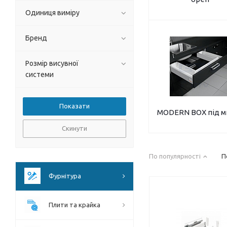
Одиниця виміру
Бренд
Розмір висувної
системи
MODERN BOX під м
Скинути
По популярності
П
Фурнітура
Плити та крайка