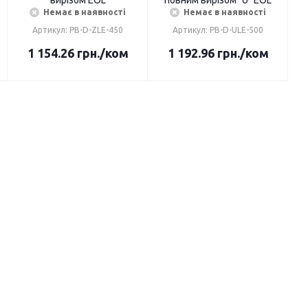
вирізом EOL
повним вирізом "U" EOL
Немає в наявності
Немає в наявності
Артикул: PB-D-ZLE-450
Артикул: PB-D-ULE-500
1 154.26
грн.
/ком
1 192.96
грн.
/ком