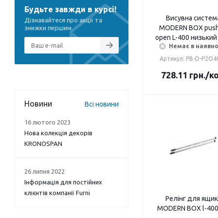
Будьте завжди в курсі!
Висувна систем
Дізнавайтеся про акції та
MODERN BOX push
знижки першим
open L-400 низький
Немає в наявно
Артикул: PB-D-P2O4
728.11
грн.
/к
Новини
Всі новини
16 лютого 2023
Нова колекція декорів
KRONOSPAN
26 липня 2022
Інформація для постійних
клієнтів компанії Furni
Релінг для ящик