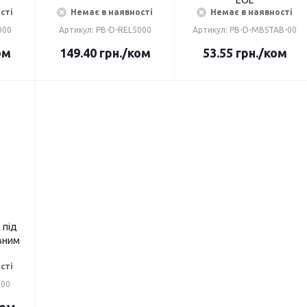
EOL
сті
Немає в наявності
Немає в наявності
000
Артикул: PB-D-REL5000
Артикул: PB-D-MBSTAB-00
ом
149.40
грн.
/ком
53.55
грн.
/ком
 під
вним
сті
500