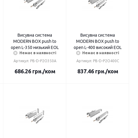
Висувна система
Висувна система
MODERN BOX push to
MODERN BOX push to
open L-350 низький EOL
open L-400 високий EOL
Немає в наявності
Немає в наявності
Артикул: PB-D-P2O350A
Артикул: PB-D-P2O400C
686.26
грн.
/ком
837.46
грн.
/ком