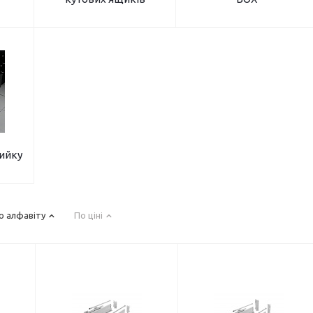
ийку
о алфавіту
По ціні