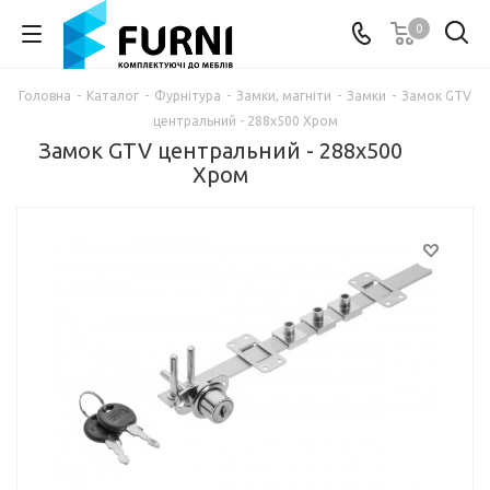
0
Головна
-
Каталог
-
Фурнітура
-
Замки, магніти
-
Замки
-
Замок GTV
центральний - 288х500 Хром
Замок GTV центральний - 288х500
Хром