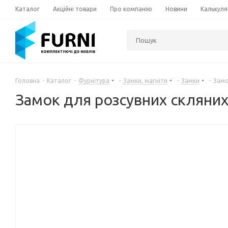
Каталог
Акційні товари
Про компанію
Новини
Калькуля
Головна
-
Каталог
-
Фурнітура
-
Замки, магніти
-
Замки
-
Замо
Замок для розсувних скляних