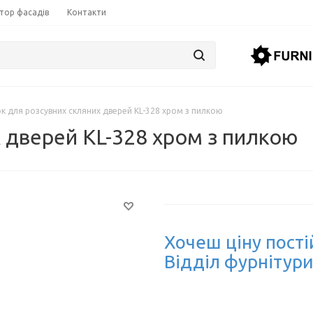
тор фасадів
Контакти
к для розсувних скляних дверей KL-328 хром з пилкою
 дверей KL-328 хром з пилкою
Хочеш ціну пості
Відділ фурнітури