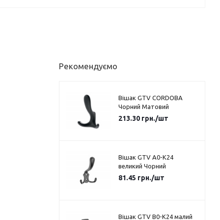
Рекомендуємо
Вішак GTV CORDOBA
Чорний Матовий
213.30
грн.
/шт
Вішак GTV A0-K24
великий Чорний
81.45
грн.
/шт
Вішак GTV B0-K24 малий