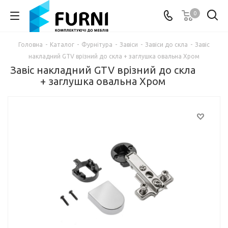
0
Головна
-
Каталог
-
Фурнітура
-
Завіси
-
Завіси до скла
-
Завіс
накладний GTV врізний до скла + заглушка овальна Хром
Завіс накладний GTV врізний до скла
+ заглушка овальна Хром