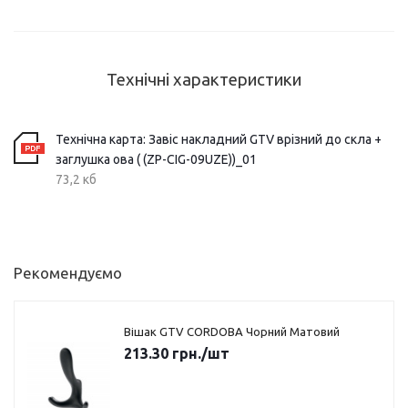
Технічні характеристики
Технічна карта: Завіс накладний GTV врізний до скла +
заглушка ова ( (ZP-CIG-09UZE))_01
73,2 кб
Рекомендуємо
Вішак GTV CORDOBA Чорний Матовий
213.30
грн.
/шт