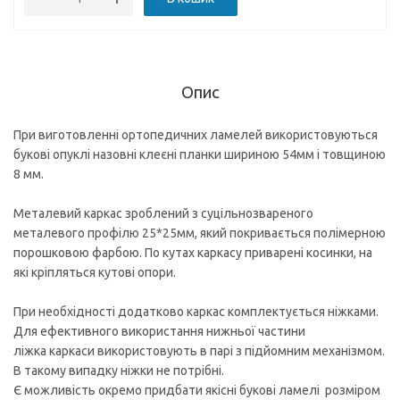
Опис
При виготовленні ортопедичних ламелей використовуються
букові опуклі назовні клеєні планки шириною 54мм і товщиною
8 мм.
Металевий каркас зроблений з суцільнозвареного
металевого профілю 25*25мм, який покривається полімерною
порошковою фарбою. По кутах каркасу приварені косинки, на
які кріпляться кутові опори.
При необхідності додатково каркас комплектується ніжками.
Для ефективного використання нижньої частини
ліжка каркаси використовують в парі з підйомним механізмом.
В такому випадку ніжки не потрібні.
Є можливість окремо придбати якісні букові ламелі розміром