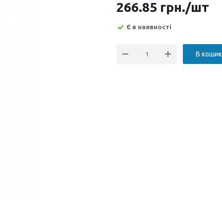
266.85
грн.
/шт
Є в наявності
В кошик