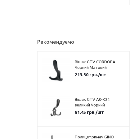
Рекомендуємо
Вішак GTV CORDOBA
Чорний Матовий
213.30
грн.
/шт
Вішак GTV A0-K24
великий Чорний
81.45
грн.
/шт
Полицетримач GINO