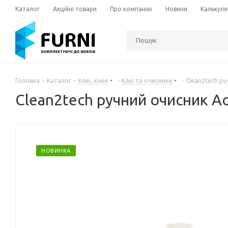
Каталог
Акційні товари
Про компанію
Новини
Калькуля
Головна
-
Каталог
-
Клеї, хімія
-
Клеї та очисники
-
Сlean2tech ру
Сlean2tech ручний очисник Ac
НОВИНКА