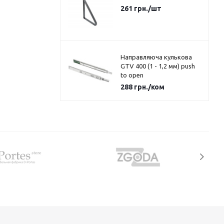
261
грн.
/шт
Направляюча кулькова
GTV 400 (1 - 1,2 мм) push
to open
288
грн.
/ком