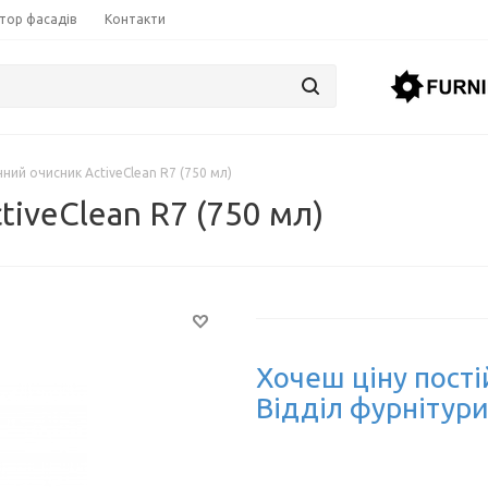
тор фасадів
Контакти
чний очисник ActiveClean R7 (750 мл)
tiveClean R7 (750 мл)
Хочеш ціну пості
Відділ фурнітури