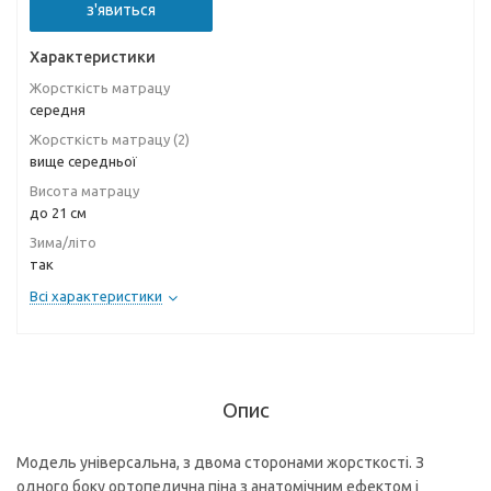
з'явиться
Характеристики
Жорсткість матрацу
середня
Жорсткість матрацу (2)
вище середньої
Висота матрацу
до 21 см
Зима/літо
так
Всі характеристики
Опис
Модель універсальна, з двома сторонами жорсткості. З
одного боку ортопедична піна з анатомічним ефектом і