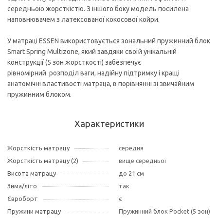
середньою жорсткістю. З іншого боку модель посилена
наповнювачем з латексованої кокосової койри.
У матраці ESSEN використовується зональний пружинний блок
Smart Spring Multizone, який завдяки своїй унікальній
конструкції (5 зон жорсткості) забезпечує
рівномірний розподіл ваги, надійну підтримку і кращі
анатомічні властивості матраца, в порівнянні зі звичайним
пружинним блоком.
Характеристики
Жорсткість матрацу
середня
Жорсткість матрацу (2)
вище середньої
Висота матрацу
до 21 см
Зима/літо
так
Євроборт
є
Пружини матрацу
Пружинний блок Pocket (5 зон)