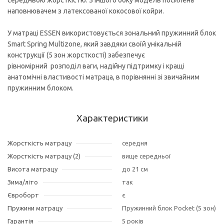
середньою жорсткістю. З іншого боку модель посилена
наповнювачем з латексованої кокосової койри.
У матраці ESSEN використовується зональний пружинний блок
Smart Spring Multizone, який завдяки своїй унікальній
конструкції (5 зон жорсткості) забезпечує
рівномірний розподіл ваги, надійну підтримку і кращі
анатомічні властивості матраца, в порівнянні зі звичайним
пружинним блоком.
Характеристики
Жорсткість матрацу
середня
Жорсткість матрацу (2)
вище середньої
Висота матрацу
до 21 см
Зима/літо
так
Євроборт
є
Пружини матрацу
Пружинний блок Pocket (5 зон)
Гарантія
5 років