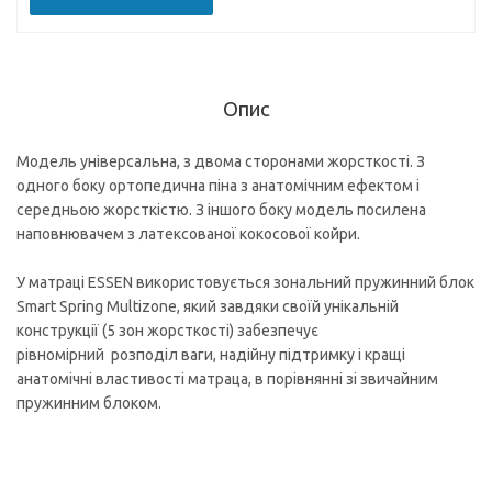
Опис
Модель універсальна, з двома сторонами жорсткості. З
одного боку ортопедична піна з анатомічним ефектом і
середньою жорсткістю. З іншого боку модель посилена
наповнювачем з латексованої кокосової койри.
У матраці ESSEN використовується зональний пружинний блок
Smart Spring Multizone, який завдяки своїй унікальній
конструкції (5 зон жорсткості) забезпечує
рівномірний розподіл ваги, надійну підтримку і кращі
анатомічні властивості матраца, в порівнянні зі звичайним
пружинним блоком.