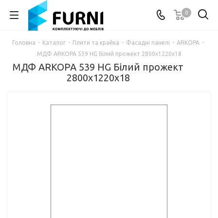
0
Головна
-
Каталог
-
Плити та крайка
-
Фасадні панелі
-
ARKOPA
-
МДФ ARKOPA 539 HG Білий прожект 2800х1220х18
МДФ ARKOPA 539 HG Білий прожект
2800х1220х18