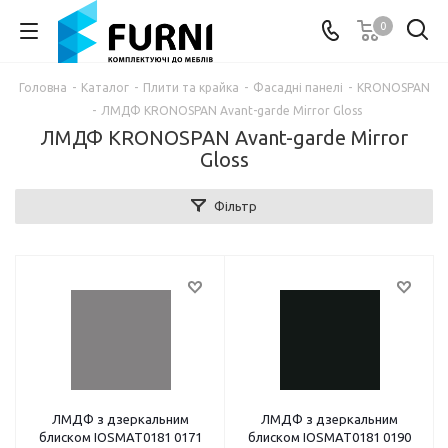
0
Головна
-
Каталог
-
Плити та крайка
-
Фасадні панелі
-
KRONOSPAN
-
ЛМДФ KRONOSPAN Avant-garde Mirror Gloss
ЛМДФ KRONOSPAN Avant-garde Mirror
Gloss
Фільтр
ЛМДФ з дзеркальним
ЛМДФ з дзеркальним
блиском IOSMAT0181 0171
блиском IOSMAT0181 0190