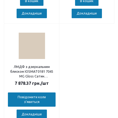
В кошик
В кошик
Докладніше
Докладніше
ЛМДФ з дзеркальним
блиском IOSMAT0181 7045
MG Gloss Сатин
2800х2050х18
7 878.37
грн.
/шт
Повідомити коли
з'явиться
Докладніше