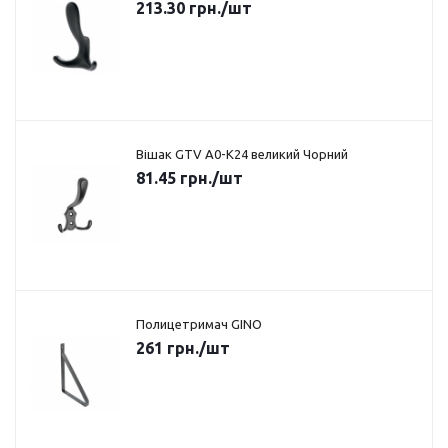
213.30
грн.
/шт
Вішак GTV A0-K24 великий Чорний
81.45
грн.
/шт
Полицетримач GINO
261
грн.
/шт