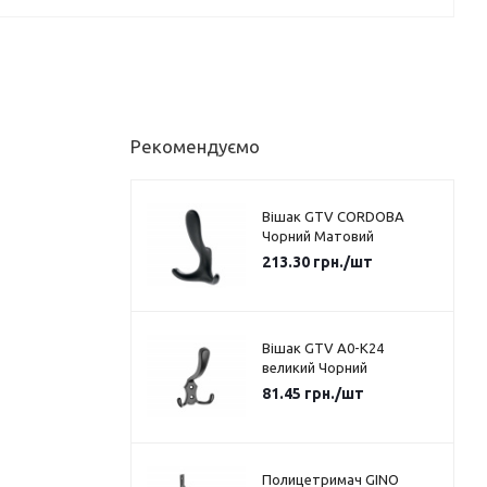
Рекомендуємо
Вішак GTV CORDOBA
Чорний Матовий
213.30
грн.
/шт
Вішак GTV A0-K24
великий Чорний
81.45
грн.
/шт
Полицетримач GINO