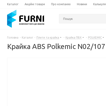
Каталог
Акційні товари
Про компанію
Новини
Калькуля
Головна
-
Каталог
-
Плити та крайка
-
Крайка ПВХ
-
POLKEMIC
Крайка ABS Polkemic N02/107