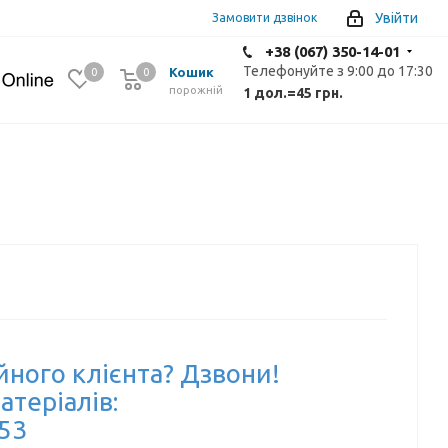
Увійти
Замовити дзвінок
+38 (067) 350-14-01
Телефонуйте з 9:00 до 17:30
Кошик
0
0
0
порожній
1 дол.
=
45 грн.
йного клієнта? Дзвони!
атеріалів:
-53