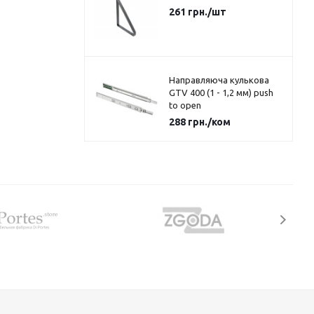
261
грн.
/шт
Направляюча кулькова
GTV 400 (1 - 1,2 мм) push
to open
288
грн.
/ком