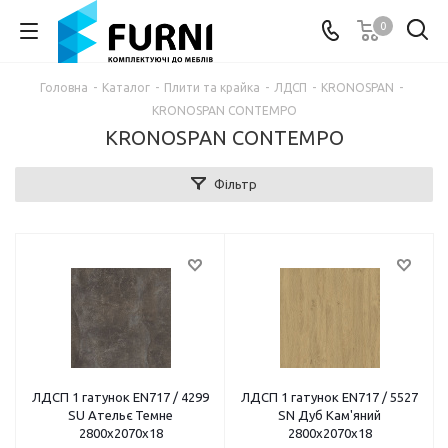
0
Головна
-
Каталог
-
Плити та крайка
-
ЛДСП
-
KRONOSPAN
-
KRONOSPAN CONTEMPO
KRONOSPAN CONTEMPO
Фільтр
ЛДСП 1 гатунок EN717 / 4299
ЛДСП 1 гатунок EN717 / 5527
SU Ательє Темне
SN Дуб Кам'яний
2800х2070х18
2800х2070х18