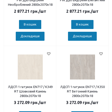
PW Дуб Ендгрейн
PW Дуб Ендгрейн Елегантний
Необроблений 2800х2070х18
2800х2070х18
2 877.21
грн.
/шт
2 877.21
грн.
/шт
В кошик
В кошик
Докладніше
Докладніше
ЛДСП 1 гатунок EN717 / K349
ЛДСП 1 гатунок EN717 / K350
RT Шовковий Камінь
RT Бетонний Камінь
2800х2070х18
2800х2070х18
3 272.09
грн.
/шт
3 272.09
грн.
/шт