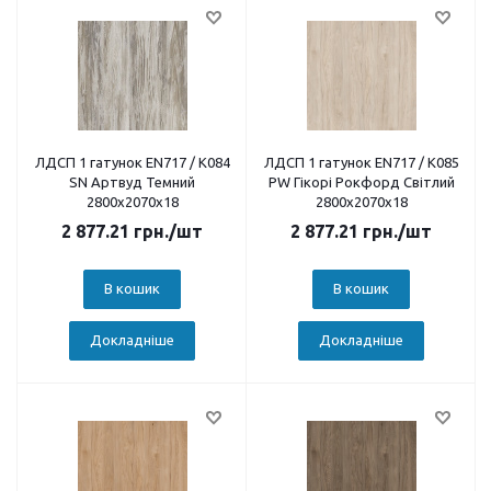
ЛДСП 1 гатунок EN717 / K084
ЛДСП 1 гатунок EN717 / K085
SN Артвуд Темний
PW Гікорі Рокфорд Світлий
2800х2070х18
2800х2070х18
2 877.21
грн.
/шт
2 877.21
грн.
/шт
В кошик
В кошик
Докладніше
Докладніше