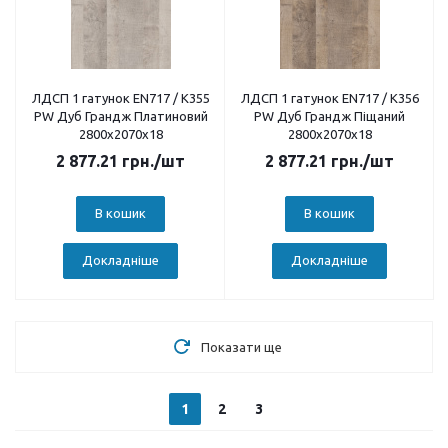
ЛДСП 1 гатунок EN717 / K355
ЛДСП 1 гатунок EN717 / K356
PW Дуб Грандж Платиновий
PW Дуб Грандж Піщаний
2800х2070х18
2800х2070х18
2 877.21
грн.
/шт
2 877.21
грн.
/шт
В кошик
В кошик
Докладніше
Докладніше
Показати ще
1
2
3