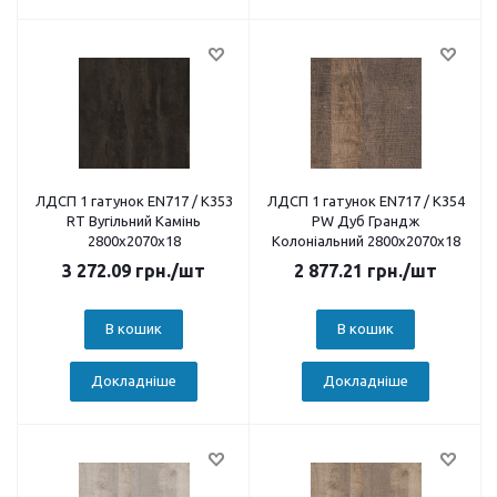
ЛДСП 1 гатунок EN717 / K353
ЛДСП 1 гатунок EN717 / K354
RT Вугільний Камінь
PW Дуб Грандж
2800х2070х18
Колоніальний 2800х2070х18
3 272.09
грн.
/шт
2 877.21
грн.
/шт
В кошик
В кошик
Докладніше
Докладніше