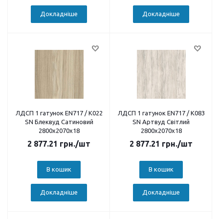
Докладніше
Докладніше
ЛДСП 1 гатунок EN717 / K022
ЛДСП 1 гатунок EN717 / K083
SN Блеквуд Сатиновий
SN Артвуд Світлий
2800х2070х18
2800х2070х18
2 877.21
грн.
/шт
2 877.21
грн.
/шт
В кошик
В кошик
Докладніше
Докладніше