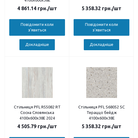
4100х600х38E
4 861.14
грн.
/шт
5 358.32
грн.
/шт
Повідомити коли
Повідомити коли
з'явиться
з'явиться
Докладніше
Докладніше
Стільниця PFL R55082 RT
Стільниця PFL S68052 SC
Сосна Словянська
Тераццо бейдж
4100х600х38E 2024
4100х600х38E
4 505.79
грн.
/шт
5 358.32
грн.
/шт