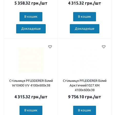
5 358.32
грн.
/шт
4 315.32
грн.
/шт
В кошик
В кошик
Докладніше
Докладніше
Стільниця PFLEIDERER Білий
Стільниця PFLEIDERER Білий
W10400 VV 4100х600х38
Арктичний1027 XM
4100х600х38
4 315.32
грн.
/шт
9 756.10
грн.
/шт
В кошик
В кошик