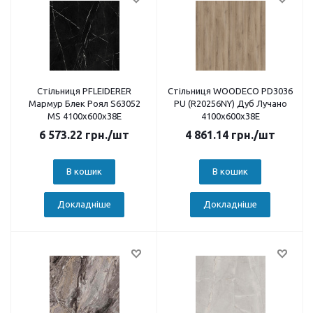
Стільниця PFLEIDERER
Стільниця WOODECO PD3036
Мармур Блек Роял S63052
PU (R20256NY) Дуб Лучано
MS 4100х600х38E
4100х600х38E
6 573.22
грн.
/шт
4 861.14
грн.
/шт
В кошик
В кошик
Докладніше
Докладніше