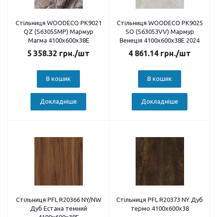
Стільниця WOODECO PK9021
Стільниця WOODECO PK9025
QZ (S63055MP) Мармур
SO (S63053VV) Мармур
Магма 4100х600х38E
Венеція 4100х600х38E 2024
5 358.32
грн.
/шт
4 861.14
грн.
/шт
В кошик
В кошик
Докладніше
Докладніше
Стільниця PFL R20366 NY/NW
Стільниця PFL R20373 NY Дуб
Дуб Естана темний
термо 4100х600х38