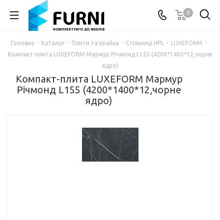
0
Головна
-
Каталог
-
Плити та крайка
-
Стільниці HPL
-
LUXEFORM
-
Компакт-плита LUXEFORM Мармур Річмонд L155 (4200*1400*12,чорне
ядро)
Компакт-плита LUXEFORM Мармур
Річмонд L155 (4200*1400*12,чорне
ядро)