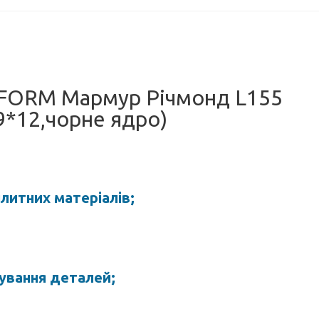
EFORM Мармур Річмонд L155
9*12,чорне ядро)
плитних матеріалів;
ування деталей;