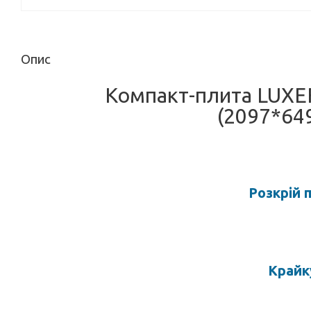
Опис
Компакт-плита LUX
(2097*64
Розкрій 
Крайк