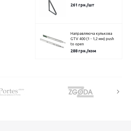
261
грн.
/шт
Направляюча кулькова
GTV 400 (1 - 1,2 мм) push
to open
288
грн.
/ком