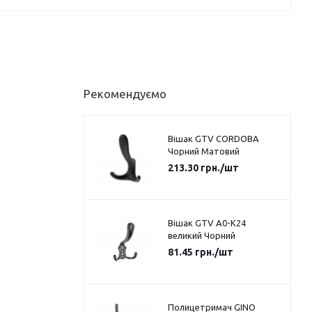
Рекомендуємо
Вішак GTV CORDOBA
Чорний Матовий
213.30
грн.
/шт
Вішак GTV A0-K24
великий Чорний
81.45
грн.
/шт
Полицетримач GINO