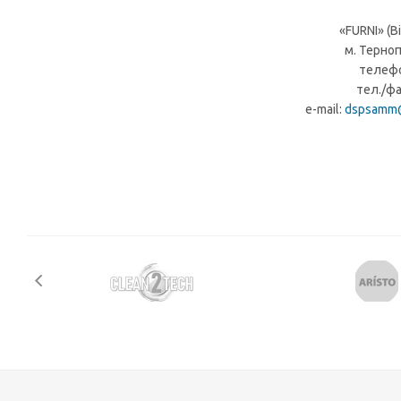
«FURNI» (В
м. Терноп
телефо
тел./фа
e-mail:
dspsamm@