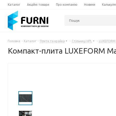
Каталог
Акційні товари
Про компанію
Новини
Калькуля
Головна
-
Каталог
-
Плити та крайка
-
Стільниці HPL
-
LUXEFORM
Компакт-плита LUXEFORM Мар