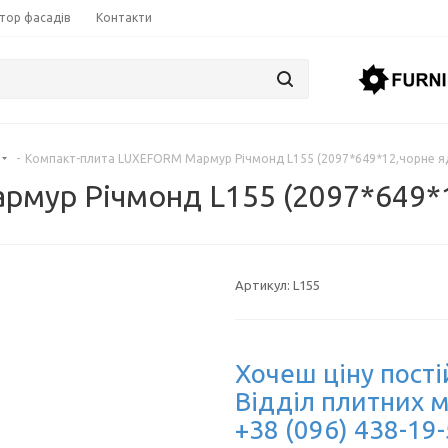
тор фасадів
Контакти
-
Компакт-плита LUXEFORM Мармур Річмонд L155 (2097*649*12,чорне я
мур Річмонд L155 (2097*649*1
Артикул:
L155
Хочеш ціну пості
Відділ плитних м
+38 (096) 438-19