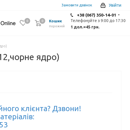
Увійти
Замовити дзвінок
+38 (067) 350-14-01
Телефонуйте з 9:00 до 17:30
Кошик
0
0
0
порожній
1 дол.
=
45 грн.
дро)
2,чорне ядро)
йного клієнта? Дзвони!
атеріалів:
-53