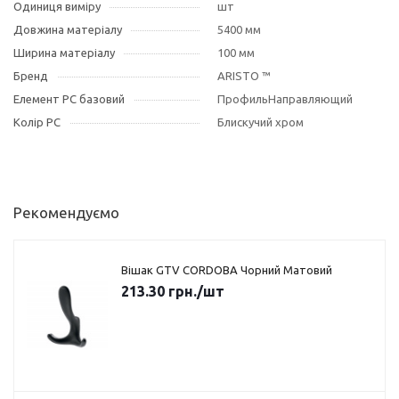
Одиниця виміру
шт
Довжина матеріалу
5400 мм
Ширина матеріалу
100 мм
Бренд
ARISTO ™
Елемент РС базовий
ПрофильНаправляющий
Колір РС
Блискучий хром
Рекомендуємо
Вішак GTV CORDOBA Чорний Матовий
213.30
грн.
/шт