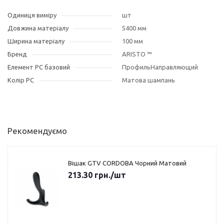
Одиниця виміру
шт
Довжина матеріалу
5400 мм
Ширина матеріалу
100 мм
Бренд
ARISTO ™
Елемент РС базовий
ПрофильНаправляющий
Колір РС
Матова шампань
Рекомендуємо
Вішак GTV CORDOBA Чорний Матовий
213.30
грн.
/шт