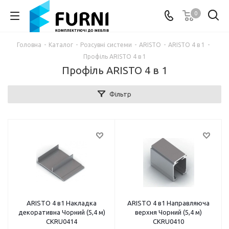
0
Головна
-
Каталог
-
Розсувні системи
-
ARISTO
-
ARISTO 4 в 1
-
Профіль ARISTO 4 в 1
Профіль ARISTO 4 в 1
Фільтр
ARISTO 4 в1 Накладка
ARISTO 4 в1 Направляюча
декоративна Чорний (5,4 м)
верхня Чорний (5,4 м)
CKRU0414
CKRU0410