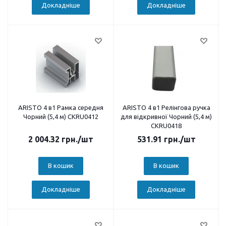
Докладніше
Докладніше
ARISTO 4 в1 Рамка середня
ARISTO 4 в1 Релінгова ручка
Чорний (5,4 м) CKRU0412
для відкривної Чорний (5,4 м)
CKRU0418
2 004.32
грн.
/шт
531.91
грн.
/шт
В кошик
В кошик
Докладніше
Докладніше