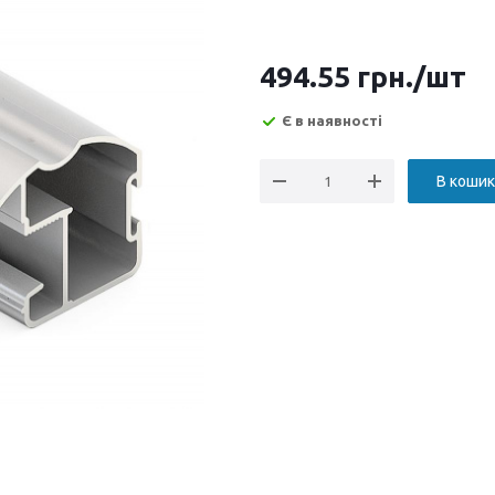
494.55
грн.
/шт
Є в наявності
В кошик