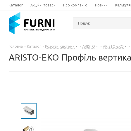
Каталог
Акційні товари
Про компанію
Новини
Калькуля
Головна
-
Каталог
-
Розсувні системи
-
ARISTO
-
ARISTO-EKO
-
ARISTO-EKO Профіль вертикал