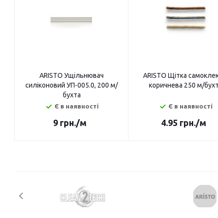
ARISTO Ущільнювач
ARISTO Щітка самокле
силіконовий УП-005.0, 200 м/
коричнева 250 м/бух
бухта
Є в наявності
Є в наявності
9
грн.
/м
4.95
грн.
/м