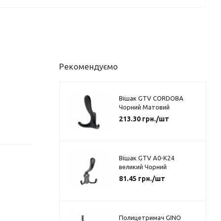
Рекомендуємо
Вішак GTV CORDOBA
Чорний Матовий
213.30
грн.
/шт
Вішак GTV A0-K24
великий Чорний
81.45
грн.
/шт
Полицетримач GINO