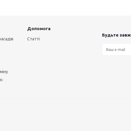
Допомога
Будьте завжд
фасадів
Статті
міну
і-