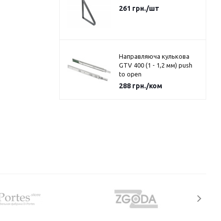
261
грн.
/шт
Направляюча кулькова
GTV 400 (1 - 1,2 мм) push
to open
288
грн.
/ком