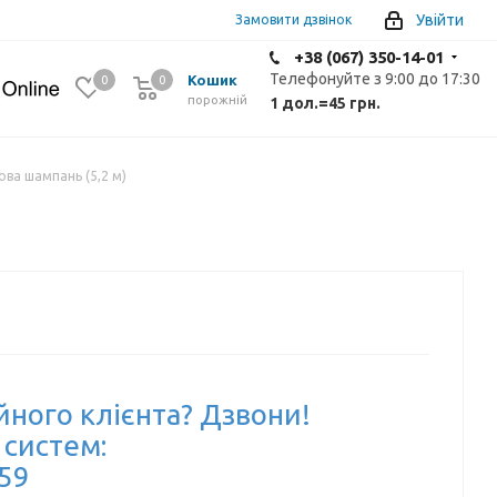
Увійти
Замовити дзвінок
+38 (067) 350-14-01
Телефонуйте з 9:00 до 17:30
Кошик
0
0
0
порожній
1 дол.
=
45 грн.
ва шампань (5,2 м)
йного клієнта? Дзвони!
 систем:
-59