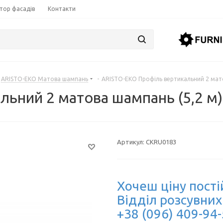
тор фасадів
Контакти
ARISTO-EKO Матова шампань
-
ARISTO-EKO Профіль вертикальний 2 мато
ьний 2 матова шампань (5,2 м)
Артикул:
CKRU0183
Хочеш ціну пості
Відділ розсувних
+38 (096) 409-94