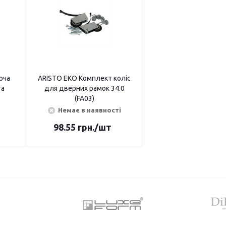
юча
ARISTO ЕКО Комплект коліс
та
для дверних рамок 34.0
(FA03)
Немає в наявності
98.55
грн.
/шт