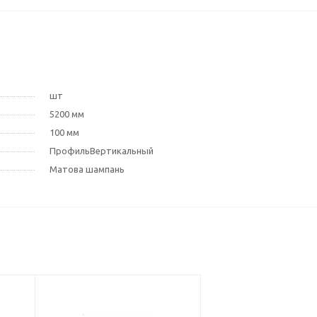
шт
5200 мм
100 мм
ПрофильВертикальный
Матова шампань