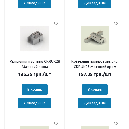
Докладніше
Докладніше
Кріплення настінне CKRUК28
Кріплення полицетримача.
Матовий хром
CKRUК23 Матовий хром
136.35
грн.
/шт
157.05
грн.
/шт
В кошик
В кошик
Докладніше
Докладніше