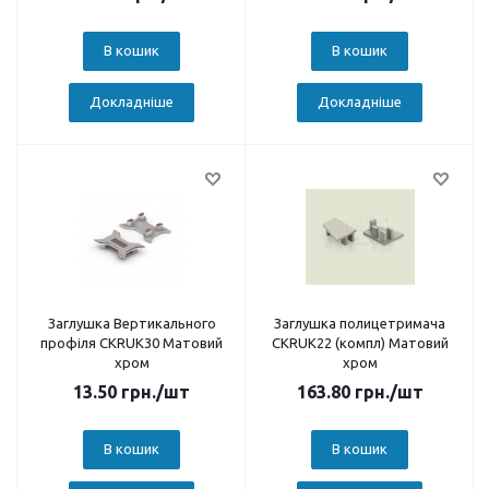
В кошик
В кошик
Докладніше
Докладніше
Заглушка Вертикального
Заглушка полицетримача
профіля CKRUК30 Матовий
CKRUК22 (компл) Матовий
хром
хром
13.50
грн.
/шт
163.80
грн.
/шт
В кошик
В кошик