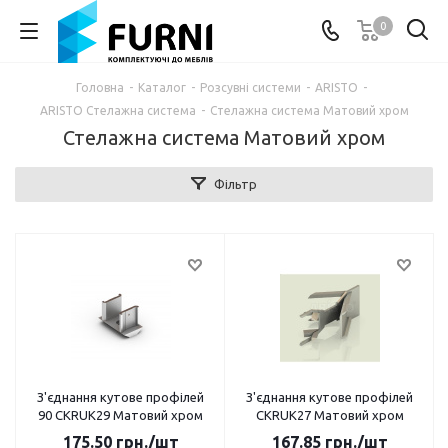
0
Головна
-
Каталог
-
Розсувні системи
-
ARISTO
-
ARISTO Стелажна система
-
Стелажна система Матовий хром
Стелажна система Матовий хром
Фільтр
З'єднання кутове профілей
З'єднання кутове профілей
90 CKRUК29 Матовий хром
CKRUК27 Матовий хром
175.50
грн.
/шт
167.85
грн.
/шт