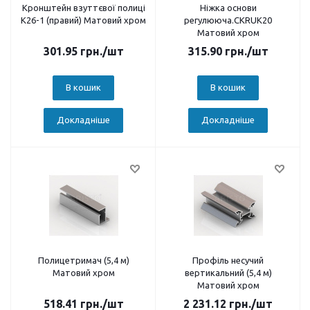
Кронштейн взуттєвої полиці
Ніжка основи
К26-1 (правий) Матовий хром
регулююча.CKRUК20
Матовий хром
301.95
грн.
/шт
315.90
грн.
/шт
В кошик
В кошик
Докладніше
Докладніше
Полицетримач (5,4 м)
Профіль несучий
Матовий хром
вертикальний (5,4 м)
Матовий хром
518.41
грн.
/шт
2 231.12
грн.
/шт