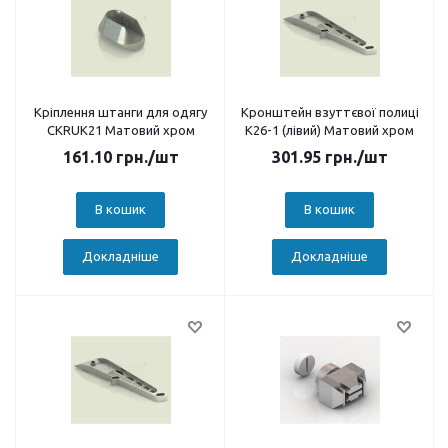
Кріплення штанги для одягу
Кронштейн взуттєвої полиці
CKRUК21 Матовий хром
К26-1 (лівий) Матовий хром
161.10
грн.
/шт
301.95
грн.
/шт
В кошик
В кошик
Докладніше
Докладніше