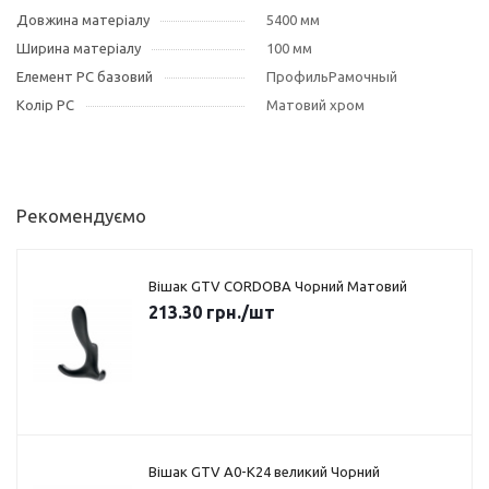
Довжина матеріалу
5400 мм
Ширина матеріалу
100 мм
Елемент РС базовий
ПрофильРамочный
Колір РС
Матовий хром
Рекомендуємо
Вішак GTV CORDOBA Чорний Матовий
213.30
грн.
/шт
Вішак GTV A0-K24 великий Чорний