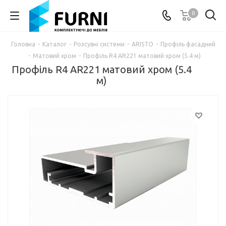
0
Головна
-
Каталог
-
Розсувні системи
-
ARISTO
-
Профіль фасадний
-
Матовий хром
-
Профіль R4 AR221 матовий хром (5.4 м)
Профіль R4 AR221 матовий хром (5.4
м)