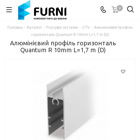
0
Головна
-
Каталог
-
Розсувні системи
-
GTV
-
Aлюмінієвий профіль
горизонталь Quantum R 10mm L=1,7 m (D)
Aлюмінієвий профіль горизонталь
Quantum R 10mm L=1,7 m (D)