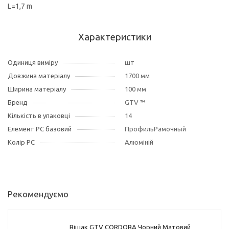
L=1,7 m
Характеристики
Одиниця виміру
шт
Довжина матеріалу
1700 мм
Ширина матеріалу
100 мм
Бренд
GTV ™
Кількість в упаковці
14
Елемент РС базовий
ПрофильРамочный
Колір РС
Алюміній
Рекомендуємо
Вішак GTV CORDOBA Чорний Матовий