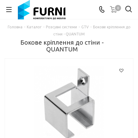
0
Головна
-
Каталог
-
Розсувні системи
-
GTV
-
Бокове кріплення до
стіни - QUANTUM
Бокове кріплення до стіни -
QUANTUM