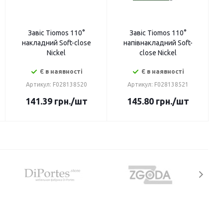
Завіс Tiomos 110°
Завіс Tiomos 110°
накладний Soft-close
напівнакладний Soft-
Nickel
close Nickel
Є в наявності
Є в наявності
Артикул: F028138520
Артикул: F028138521
141.39
грн.
/шт
145.80
грн.
/шт