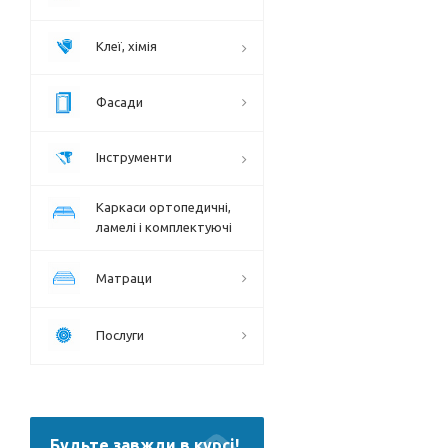
Клеї, хімія
Фасади
Інструменти
Каркаси ортопедичні,
ламелі і комплектуючі
Матраци
Послуги
Будьте завжди в курсі!