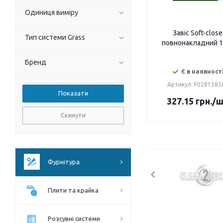
Одиниця виміру
Завіс Soft-close
Тип системи Grass
повнонакладний 1
Бренд
Є в наявност
Артикул: F0281385
327.15
грн.
/
Скинути
Фурнітура
Плити та крайка
Розсувні системи