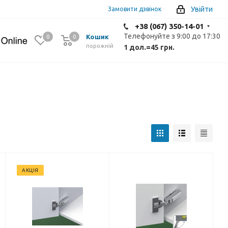
Увійти
Замовити дзвінок
+38 (067) 350-14-01
Телефонуйте з 9:00 до 17:30
Кошик
0
0
0
порожній
1 дол.
=
45 грн.
АКЦІЯ