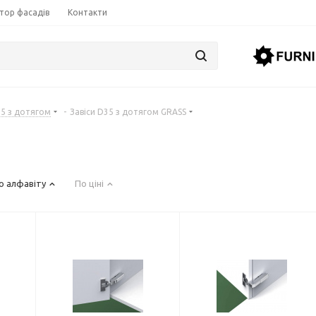
тор фасадів
Контакти
35 з дотягом
-
Завіси D35 з дотягом GRASS
о алфавіту
По ціні