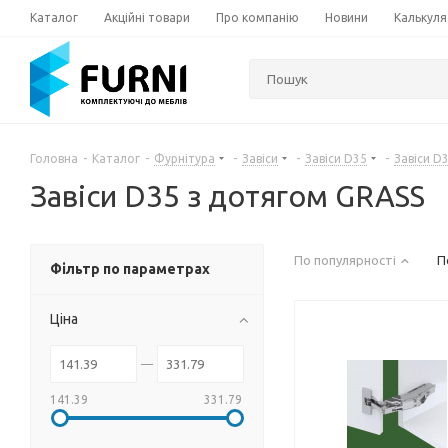
Каталог
Акційні товари
Про компанію
Новини
Калькуля
Головна
-
Каталог
-
Фурнітура
-
Завіси
-
Завіси D35
-
Завіси D
Завіси D35 з дотягом GRASS
По популярності
П
Фільтр по параметрах
Ціна
141.39
331.79