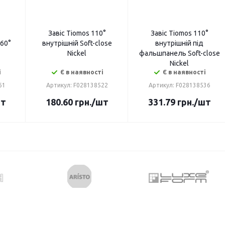
Завіс Tiomos 110°
Завіс Tiomos 110°
60°
внутрішній Soft-close
внутрішній під
Nickel
фальшпанель Soft-close
Nickel
і
Є в наявності
Є в наявності
61
Артикул: F028138522
Артикул: F028138536
шт
180.60
грн.
/шт
331.79
грн.
/шт