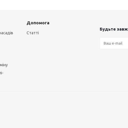
Допомога
Будьте завжд
фасадів
Статті
міну
і-